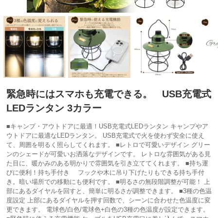
緊急時にはスマホも充電できる。 USB充電式
LEDランタン 3カラー
■キャンプ・アウトドアに最適！USB充電式LEDランタン キャンプやア
ウトドアに最適なLEDランタン。 USB充電式で火を使わず安全に使え
て、周囲を明るく照らしてくれます。 ■レトロで可愛いデザイン グリー
ンのシェードが可愛いお洒落なデザインです。 レトロな雰囲気がある見
た目に、暖かみのある明かりで雰囲気を引き立ててくれます。 ■持ち運
びに便利！持ち手付き フックや木に吊り下げたりもできる持ち手付
き。暗い場所での移動にも便利です。 ■明るさの無段階調整が可能！ 上
部にあるダイヤルを回すと、簡単に明るさが調整できます。 ■3種の色温
度設定 上部にあるダイヤルを押す回数で、シーンに合わせた色温度に変
更できます。 電球色/白色/電球色+白色の3種の色温度が設定できます。