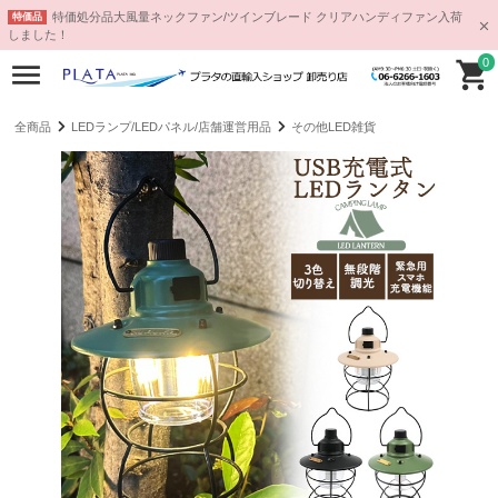
特価処分品大風量ネックファン/ツインブレード クリアハンディファン入荷
特価品
しました！
0
全商品
LEDランプ/LEDパネル/店舗運営用品
その他LED雑貨