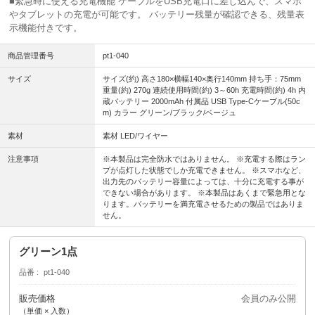
■緊急時に使える充電機能 ケーブルをUSB充電口に差し込んで、スマホ
やタブレットの充電が可能です。 バッテリー残量が確認できる、残量表
示機能付きです。
商品管理番号
pt1-040
サイズ
サイズ(約) 高さ180×横幅140×奥行140mm 持ち手：75mm
重量(約) 270g 連続使用時間(約) 3～60h 充電時間(約) 4h 内
蔵バッテリー 2000mAh 付属品 USB Type-Cケーブル(50c
m) カラー グリーン/ブラック/ベージュ
素材
素材 LED/ワイヤー
注意事項
※本製品は完全防水ではありません。 ※充電する際はラン
プが点灯した状態でしか充電できません。 ※スマホなど、
出力先のバッテリー容量によっては、十分に充電する事が
できない場合があります。 ※本製品はあくまで緊急用とな
ります。バッテリーを満充電させるための製品ではありま
せん。
グリーン1点
品番
pt1-040
販売価格
会員のみ公開
（単価 × 入数）