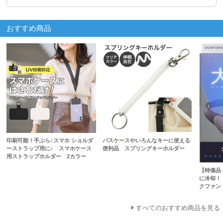
おすすめ商品
印刷可能！手ぶら♪スマホ ショルダ
パスケースやいろんなキーに使える
ーストラップ用に♪ スマホケース
便利品 スプリングキーホルダー
用ストラップホルダー 2カラー
【特価品
に冷却！
クファン
すべてのおすすめ商品を見る