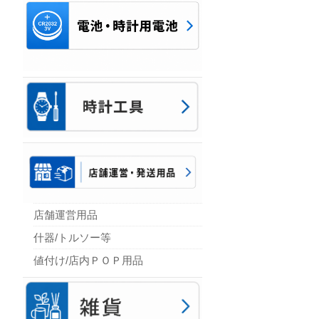
店舗運営用品
什器/トルソー等
値付け/店内ＰＯＰ用品