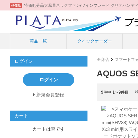
特価処分品大風量ネックファン/ツインブレード クリアハンデ
特価品
商品一覧
クイックオーダー
全商品
スマートフ
ログイン
AQUOS SE
ログイン
9
件中 1〜9件目
新規会員登録
カート
カートは空です