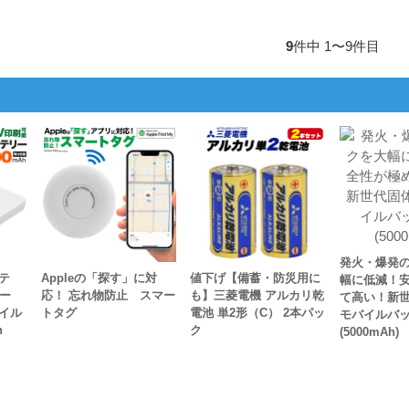
9
件中 1〜9件目
発火・爆発
テ
Appleの「探す」に対
値下げ【備蓄・防災用に
幅に低減！
ー
応！ 忘れ物防止 スマー
も】三菱電機 アルカリ乾
て高い！新
イル
トタグ
電池 単2形（C） 2本パッ
モバイルバ
h
ク
(5000mAh)