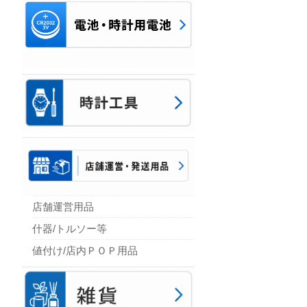
店舗運営用品
什器/トルソー等
値付け/店内ＰＯＰ用品