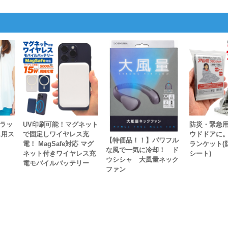
トラッ
UV印刷可能！マグネット
防災・緊急
ス用ス
で固定しワイヤレス充
ウドドアに
【特価品！！】パワフル
電！ MagSafe対応 マグ
ランケット(
な風で一気に冷却！ ド
ネット付きワイヤレス充
シート)
ウシシャ 大風量ネック
電モバイルバッテリー
ファン