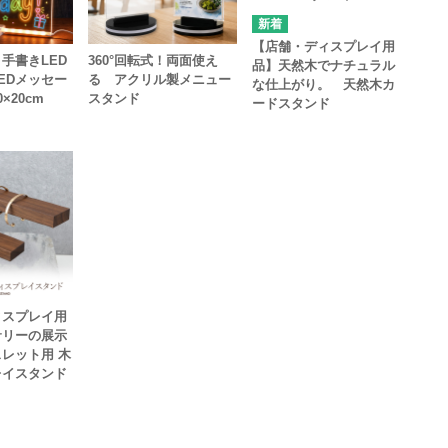
【店舗・ディスプレイ用
手書きLED
360°回転式！両面使え
品】天然木でナチュラル
EDメッセー
る アクリル製メニュー
な仕上がり。 天然木カ
×20cm
スタンド
ードスタンド
ィスプレイ用
サリーの展示
レット用 木
レイスタンド