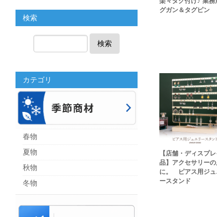
楽々タグ付け♪ 業務
グガン＆タグピン
検索
検索
カテゴリ
春物
夏物
【店舗・ディスプレ
品】アクセサリーの
秋物
に。 ピアス用ジュ
ースタンド
冬物