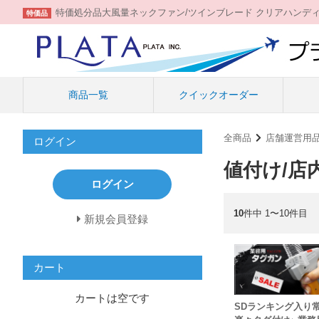
特価処分品大風量ネックファン/ツインブレード クリアハンデ
特価品
商品一覧
クイックオーダー
全商品
店舗運営用品
ログイン
値付け/店
ログイン
10
件中 1〜10件目
新規会員登録
カート
カートは空です
SDランキング入り常