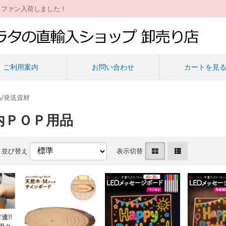
ィファン入荷しました！
ご利用案内
お問い合わせ
カートを見
/発送資材
内ＰＯＰ用品
並び替え
表示切替
連!!