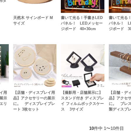
用タ
天然木 サインボード M
書いて光る！手書きLED
書いて光る！
サイズ
パネル！ LEDメッセー
パネル！ L
ジボード 40×30cm
ジボード 30
イ用
【店舗・ディスプレイ用
【撮影用・店舗展示に】
【店舗・デ
展示
品】アクセサリーの展示
スタンド付き ディスプレ
品】アクセ
エリ
に。 ディスプレイプレ
イ フィルムボックスケー
に。 ブレス
ート 3枚セット
ス 3サイズ
製ディスプ
10
件中 1〜10件目