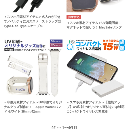
＜スマホ用素材アイテム＞名入れができ
てノベルティにおススメ ストラップ型
＜スマホ素材アイテム＞UV印刷可能！
Type-C to Type-Cケーブル
マグネットで貼りつく MagSafeリング
＜印刷用素材アイテム＞UV印刷でオリジ
＜スマホ用素材アイテム＞【性能アッ
ナルグッズ制作に！ Apple Watchバン
プ】UV印刷でオリジナル商材を♪ Qi対応
ド ホワイト 38mm/42mm
コンパクトワイヤレス充電器
4
件中 1〜4件目