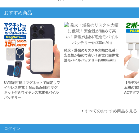
おすすめ商品
発火・爆発のリスクを大幅に低減！
安全性が極めて高い！新世代固体電
池モバイルバッテリー(5000mAh)
UV印刷可能！マグネットで固定しワ
【モデル
イヤレス充電！ MagSafe対応 マグ
ム機の充
ネット付きワイヤレス充電モバイル
ACアダプ
バッテリー
すべてのおすすめ商品を見る
ログイン