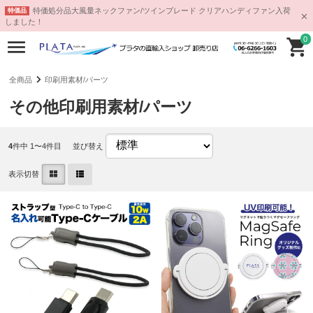
特価処分品大風量ネックファン/ツインブレード クリアハンディファン入荷
特価品
しました！
0
全商品
印刷用素材/パーツ
その他印刷用素材/パーツ
4
件中 1〜4件目
並び替え
表示切替