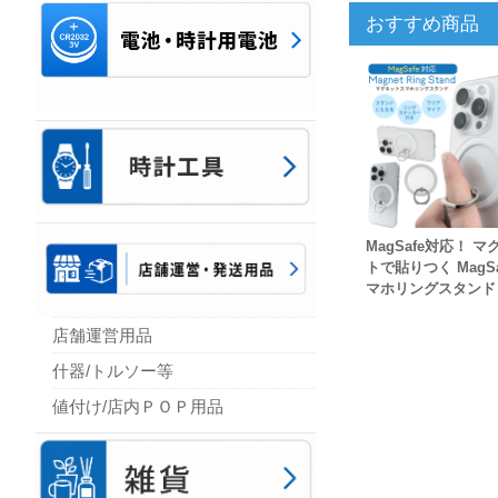
おすすめ商品
MagSafe対応！ マ
トで貼りつく MagSa
マホリングスタンド
店舗運営用品
什器/トルソー等
値付け/店内ＰＯＰ用品