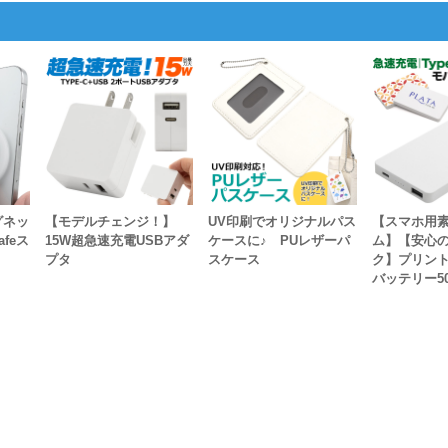
グネッ
【モデルチェンジ！】
UV印刷でオリジナルパス
【スマホ用
feス
15W超急速充電USBアダ
ケースに♪ PUレザーパ
ム】【安心の
プタ
スケース
ク】プリン
バッテリー50