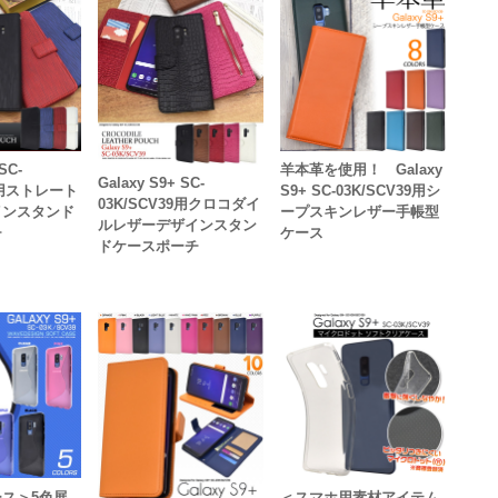
SC-
羊本革を使用！ Galaxy
Galaxy S9+ SC-
39用ストレート
S9+ SC-03K/SCV39用シ
03K/SCV39用クロコダイ
インスタンド
ープスキンレザー手帳型
ルレザーデザインスタン
チ
ケース
ドケースポーチ
ス＞5色展
＜スマホ用素材アイテム