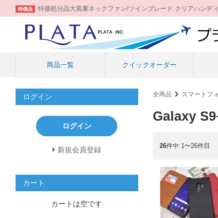
特価処分品大風量ネックファン/ツインブレード クリアハンデ
特価品
商品一覧
クイックオーダー
全商品
スマートフ
ログイン
Galaxy S9
ログイン
26
件中 1〜26件目
新規会員登録
カート
カートは空です