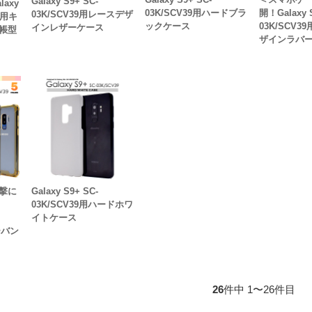
Galaxy S9+ SC-
axy
03K/SCV39用ハードブラ
開！Galaxy 
03K/SCV39用レースデザ
39用キ
ックケース
03K/SCV
インレザーケース
帳型
ザインラバ
撃に
Galaxy S9+ SC-
プ
03K/SCV39用ハードホワ
イトケース
ーバン
26
件中 1〜26件目