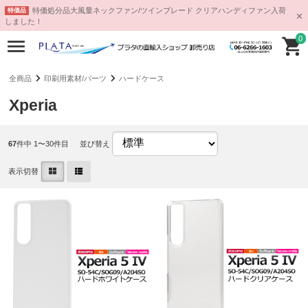
特価処分品大風量ネックファン/ツインブレード クリアハンディファン入荷
特価品
しました！
0
全商品
印刷用素材/パーツ
ハードケース
Xperia
67
件中 1〜30件目
並び替え
表示切替