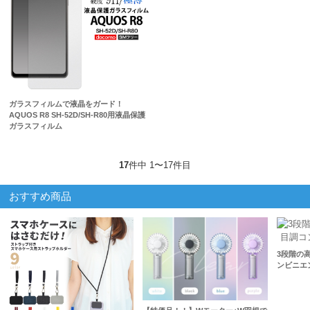
ガラスフィルムで液晶をガード！
AQUOS R8 SH-52D/SH-R80用液晶保護
ガラスフィルム
17
件中 1〜17件目
おすすめ商品
3段階の
ンビニエ