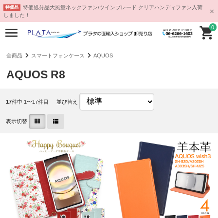
特価処分品大風量ネックファン/ツインブレード クリアハンディファン入荷
特価品
しました！
0
全商品
スマートフォンケース
AQUOS
AQUOS R8
17
件中 1〜17件目
並び替え
表示切替