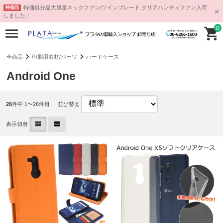
特価処分品大風量ネックファン/ツインブレード クリアハンディファン入荷
特価品
しました！
0
全商品
印刷用素材/パーツ
ハードケース
Android One
26
件中 1〜26件目
並び替え
表示切替