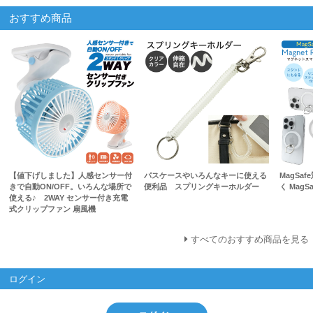
おすすめ商品
【値下げしました】人感センサー付
パスケースやいろんなキーに使える
MagSa
きで自動ON/OFF。いろんな場所で
便利品 スプリングキーホルダー
く Mag
使える♪ 2WAY センサー付き充電
式クリップファン 扇風機
すべてのおすすめ商品を見る
ログイン