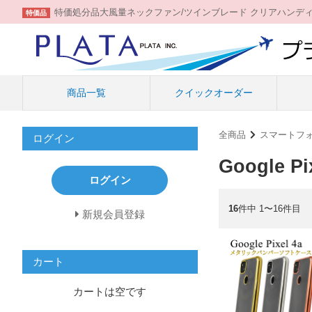
特価処分品大風量ネックファン/ツインブレード クリアハンデ
特価品
商品一覧
クイックオーダー
全商品
スマートフ
ログイン
Google Pi
ログイン
16
件中 1〜16件目
新規会員登録
カート
カートは空です