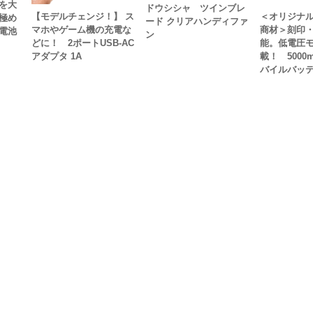
を大
ドウシシャ ツインブレ
【モデルチェンジ！】 ス
＜オリジナ
極め
ード クリアハンディファ
マホやゲーム機の充電な
商材＞刻印・
電池
ン
どに！ 2ポートUSB-AC
能。低電圧
アダプタ 1A
載！ 5000
バイルバッ