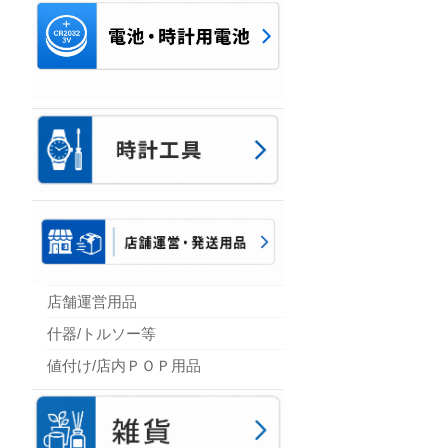
店舗運営用品
什器/トルソー等
値付け/店内ＰＯＰ用品