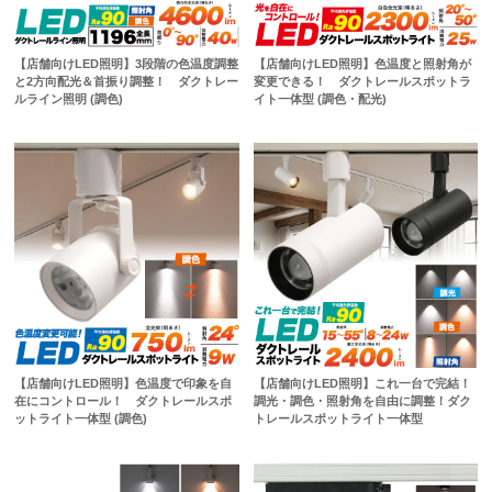
【店舗向けLED照明】3段階の色温度調整
【店舗向けLED照明】色温度と照射角が
と2方向配光＆首振り調整！ ダクトレー
変更できる！ ダクトレールスポットラ
ルライン照明 (調色)
イト一体型 (調色・配光)
【店舗向けLED照明】色温度で印象を自
【店舗向けLED照明】これ一台で完結！
在にコントロール！ ダクトレールスポ
調光・調色・照射角を自由に調整！ダク
ットライト一体型 (調色)
トレールスポットライト一体型