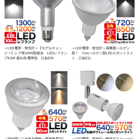
＜LED電球・蛍光灯＞【モデルチェン
＜LED電球・蛍光灯＞高輝度ハロゲン
ジ！】レフ球100W型相当 LEDレフラン
型！ 7cmハロゲン型LEDスポットライ
プ9.5W 昼白色/電球色 口金E26
ト 口金E11
＜旧仕様につき処分価格＞照射角度20°
＜LED電球・蛍光灯＞配線ダクトレール