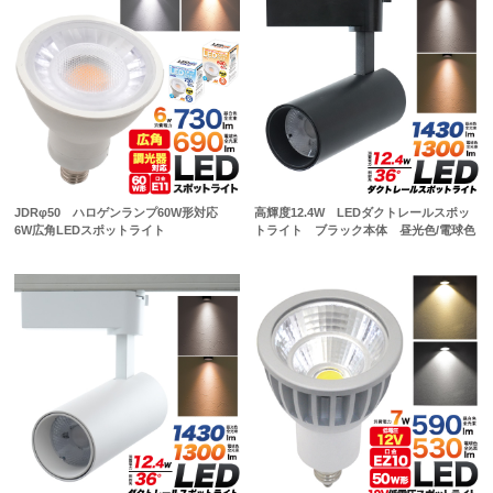
JDRφ50 ハロゲンランプ60W形対応
高輝度12.4W LEDダクトレールスポッ
6W広角LEDスポットライト
トライト ブラック本体 昼光色/電球色