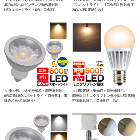
JDRφ50ハロゲンランプ60W型対応
用スポットライト 【口金E11 照射角度
LEDスポットライト6W 口金E11
20°のLED電球付き】
＜旧仕様につき処分価格＞調光器対応
＜LED電球・蛍光灯＞調光器対応。
6W広角LEDスポットライト 口金E11 電
調光対応ミニクリプトン形小型LED電球/
球色相当<在庫限り>
密閉器具対応 口金E17 4W