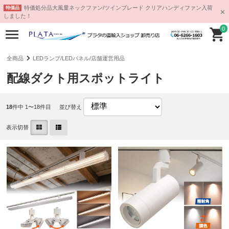
特価処分品大風量ネックファン/ツインブレード クリアハンディファン入荷
特価品
しました！
0
全商品
LEDランプ/LEDパネル/店舗運営用品
配線ダクト用スポットライト
18
件中 1〜18件目
並び替え
表示切替