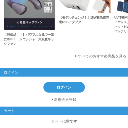
【モデルチェンジ！】15W超急速充
UV印刷
電USBアダプタ
イヤレス充
ネット付
バッテリ
【特価品！！】パワフルな風で一気
に冷却！ ドウシシャ 大風量ネッ
クファン
すべてのおすすめ商品を見る
ログイン
ログイン
新規会員登録
カート
カートは空です