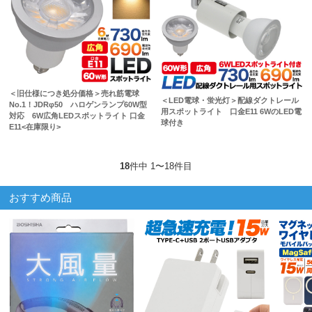
＜旧仕様につき処分価格＞売れ筋電球
＜LED電球・蛍光灯＞配線ダクトレール
No.1！JDRφ50 ハロゲンランプ60W型
用スポットライト 口金E11 6WのLED電
対応 6W広角LEDスポットライト 口金
球付き
E11<在庫限り>
18
件中 1〜18件目
おすすめ商品