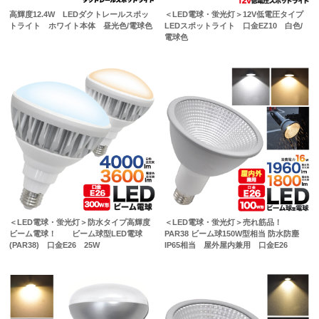
高輝度12.4W LEDダクトレールスポッ
＜LED電球・蛍光灯＞12V低電圧タイプ
トライト ホワイト本体 昼光色/電球色
LEDスポットライト 口金EZ10 白色/
電球色
＜LED電球・蛍光灯＞防水タイプ高輝度
＜LED電球・蛍光灯＞売れ筋品！
ビーム電球！ ビーム球型LED電球
PAR38 ビーム球150W型相当 防水防塵
(PAR38) 口金E26 25W
IP65相当 屋外屋内兼用 口金E26