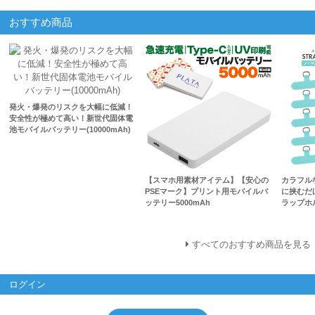
おすすめ商品
発火・爆発のリスクを大幅に低減！
安全性が極めて高い！新世代固体電
池モバイルバッテリー(10000mAh)
【スマホ用素材アイテム】【安心の
カラフル
PSEマーク】プリント用モバイルバ
に挟むだ
ッテリー5000mAh
ラップホ
すべてのおすすめ商品を見る
ログイン