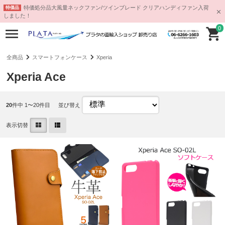
特価処分品大風量ネックファン/ツインブレード クリアハンディファン入荷
特価品
しました！
0
全商品
スマートフォンケース
Xperia
Xperia Ace
20
件中 1〜20件目
並び替え
表示切替