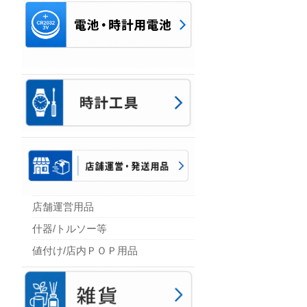
店舗運営用品
什器/トルソー等
値付け/店内ＰＯＰ用品