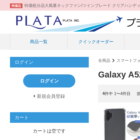
特価処分品大風量ネックファン/ツインブレード クリアハンデ
特価品
商品一覧
クイックオーダー
全商品
スマートフ
ログイン
Galaxy A5
ログイン
4
件中 1〜4件目
新規会員登録
カート
カートは空です