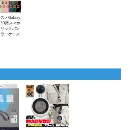
＞Galaxy
C-53B用スマホ
タリックバン
カラーケース