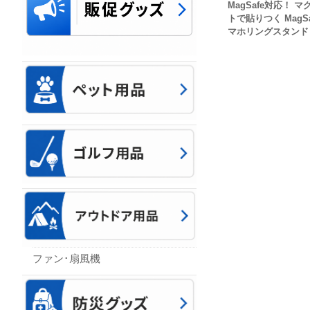
MagSafe対応！ マ
トで貼りつく MagSa
マホリングスタンド
ファン･扇風機