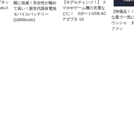
グネッ
【モデルチェンジ！】 ス
幅に低減！安全性が極め
feス
マホやゲーム機の充電な
て高い！新世代固体電池
【特価品！
どに！ 2ポートUSB-AC
モバイルバッテリー
な風で一気
アダプタ 1A
(10000mAh)
ウシシャ 
ファン