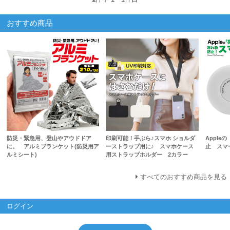
おすすめ商品
防災・緊急用、登山やアウドドア
印刷可能！手ぶら♪スマホ ショルダ
Apple
に。 アルミブランケット(防災用ア
ーストラップ用に♪ スマホケース
止 スマ
ルミシート)
用ストラップホルダー 2カラー
すべてのおすすめ商品を見る
ログイン