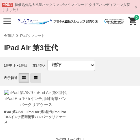
特価処分品大風量ネックファン/ツインブレード クリアハンディファン入荷
特価品
しました！
0
全商品
iPad/タブレット
iPad Air 第3世代
1
件中 1〜1件目
並び替え
表示切替
iPad 第7/8/9・iPad Air 第3世代iPad Pro
10.5インチ用耐衝撃バンパークリアケー
ス
1
件中 1〜1件目