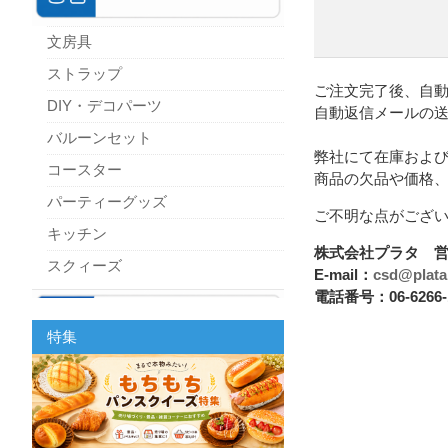
文房具
ストラップ
ご注文完了後、自
DIY・デコパーツ
自動返信メールの
バルーンセット
弊社にて在庫およ
コースター
商品の欠品や価格
パーティーグッズ
ご不明な点がござ
キッチン
株式会社プラタ 
スクィーズ
E-mail：
csd@plata.
電話番号：06-6266-
特集