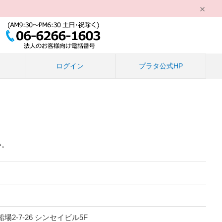
る
ログイン
プラタ公式HP
い。
船場2-7-26 シンセイビル5F