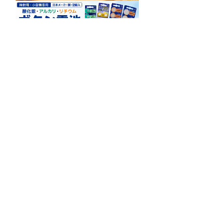
手帳用素材
ハードケース
ソフトケース
その他印刷用素材/パーツ
印刷素材コースター
2026年8月
日
月
火
水
木
金
土
1
2
3
4
5
6
7
8