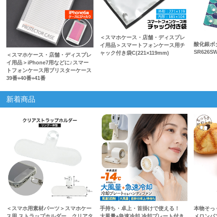
＜スマホケース・店舗・ディスプレ
酸化銀
イ用品＞スマートフォンケース用チ
SR626S
ャック付き袋C(221×119mm)
＜スマホケース・店舗・ディスプレ
イ用品＞iPhone7用などに♪スマー
トフォンケース用ブリスターケース
39番+40番+41番
新着商品
＜スマホ用素材パーツ＞スマホケー
手持ち・卓上・首掛けで使える！
本物そっ
ス用 ストラップホルダー クリアタ
大風量+急速冷却 冷却プレート付き
メロンパ