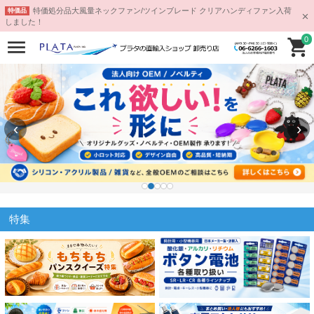
特価処分品大風量ネックファン/ツインブレード クリアハンディファン入荷
特価品
しました！
0
‹
›
特集