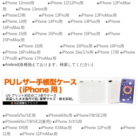
●iPhone 12mini用
●iPhone 12/12Pro用
●iPhone 12ProMax
用
●iPhone 13mini用
●iPhone13用
●iPhone 13Pro用
●iPhone 13ProMax用
●iPhone 14用
●iPhone 14Pro用
●iPhone 14Plus用
●iPhone
14ProMax用
●iPhone 15用
●iPhone 15Pro用
●iPhone 15Plus用
●iPhone
15ProMax用
●iPhone 16用
●iPhone 16Plus用
●iPhone 16Pro用
●iPhone 16ProMax用
●iPhone 16e/17e用
●iPhone 17用
●iPhone
17Pro用
●iPhone 17ProMax用
●Android(各種揃えております。検索してください)
●iPhone5/5s/SE用
●iPhone6/6s用
●iPhone7/8/SE2用
●iPhone6/6s/7/8/SE2(兼用)
●iPhone X/XS用
●iPhone XR用
●iPhone XSMax用
●iPhone 11Pro用
●iPhone
11用
●iPhone 11ProMax用