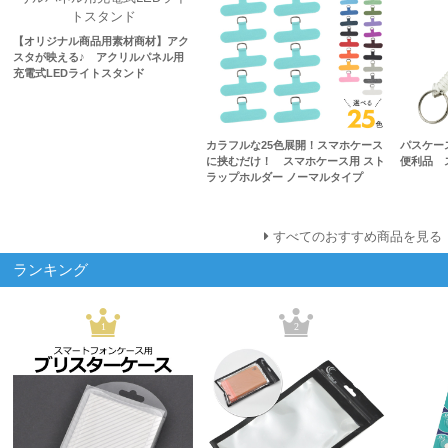
【オリジナル商品用素材商材】アク
スタが映える♪ アクリルパネル用
充電式LEDライトスタンド
カラフルな25色展開！スマホケース
パスケー
に挟むだけ！ スマホケース用 スト
便利品 
ラップホルダー ノーマルタイプ
すべてのおすすめ商品を見る
ランキング
1
2