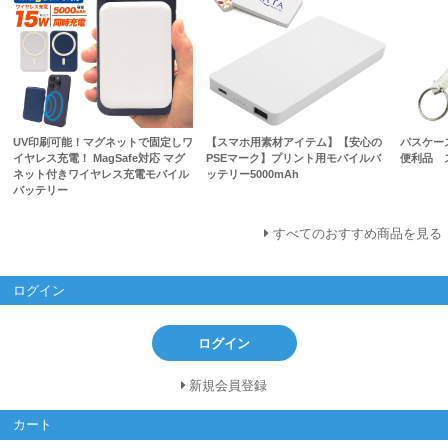
UV印刷可能！マグネットで固定しワ
【スマホ用素材アイテム】【安心の
パスケー
イヤレス充電！ MagSafe対応 マグ
PSEマーク】プリント用モバイルバ
便利品 
ネット付きワイヤレス充電モバイル
ッテリー5000mAh
バッテリー
すべてのおすすめ商品を見る
ログイン
ログイン
新規会員登録
カート