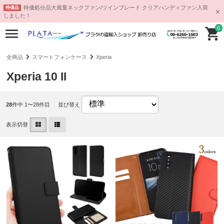
特価処分品大風量ネックファン/ツインブレード クリアハンディファン入荷
特価品
しました！
0
全商品
スマートフォンケース
Xperia
Xperia 10 II
28
件中 1〜28件目
並び替え
表示切替