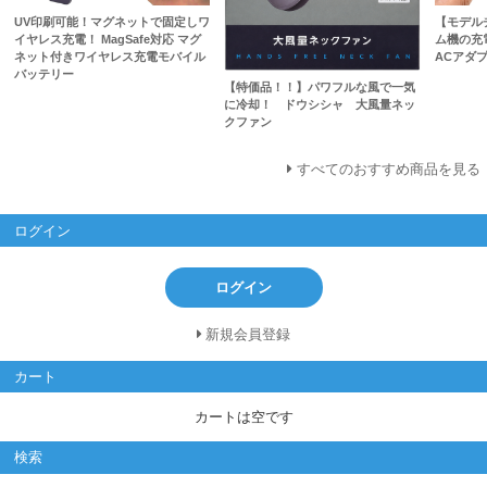
UV印刷可能！マグネットで固定しワ
【モデル
イヤレス充電！ MagSafe対応 マグ
ム機の充
ネット付きワイヤレス充電モバイル
ACアダプ
バッテリー
【特価品！！】パワフルな風で一気
に冷却！ ドウシシャ 大風量ネッ
クファン
すべてのおすすめ商品を見る
ログイン
ログイン
新規会員登録
カート
カートは空です
検索