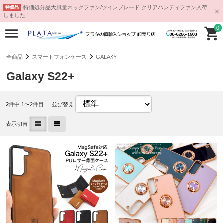
特価処分品大風量ネックファン/ツインブレード クリアハンディファン入荷
特価品
しました！
0
全商品
スマートフォンケース
GALAXY
Galaxy S22+
2
件中 1〜2件目
並び替え
表示切替