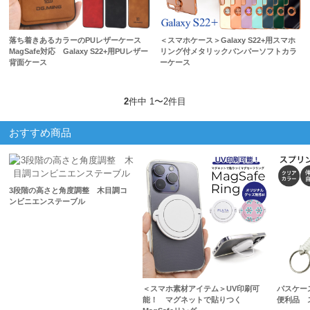
落ち着きあるカラーのPUレザーケース
＜スマホケース＞Galaxy S22+用スマホ
MagSafe対応 Galaxy S22+用PUレザー
リング付メタリックバンパーソフトカラ
背面ケース
ーケース
2
件中 1〜2件目
おすすめ商品
3段階の高さと角度調整 木目調コ
ンビニエンステーブル
＜スマホ素材アイテム＞UV印刷可
パスケー
能！ マグネットで貼りつく
便利品 