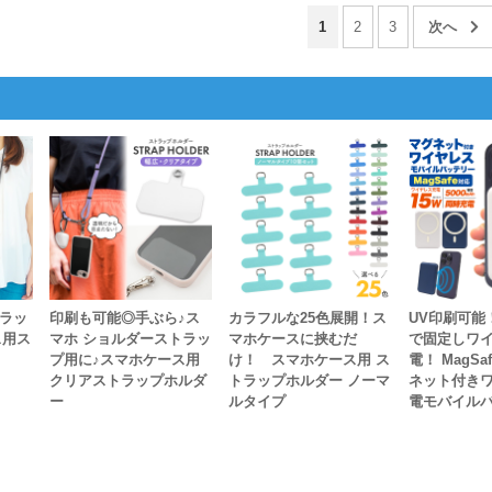
1
2
3
トラッ
印刷も可能◎手ぶら♪ス
カラフルな25色展開！ス
UV印刷可能
ス用ス
マホ ショルダーストラッ
マホケースに挟むだ
で固定しワ
プ用に♪スマホケース用
け！ スマホケース用 ス
電！ MagSa
クリアストラップホルダ
トラップホルダー ノーマ
ネット付き
ー
ルタイプ
電モバイル