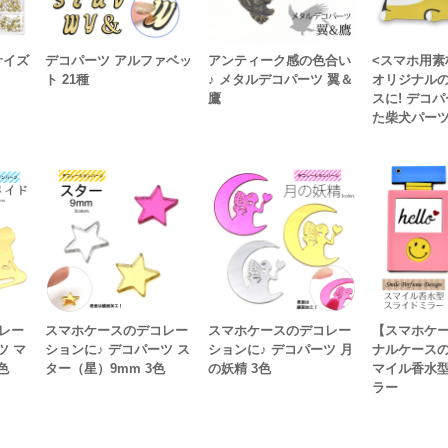
サイズ
デコパーツ アルファベッ
アンティーク感の色合い
<スマホ用素
ト 21種
♪ メタルデコパーツ 翼＆
オリジナル
鷹
スに! デコ
た柴犬パー
レー
スマホケースのデコレー
スマホケースのデコレー
【スマホケ
ツ マ
ションに♪ デコパーツ ス
ションに♪ デコパーツ 月
ナルケースの
色
ター（星）9mm 3色
の妖精 3色
マイル香水
ラー