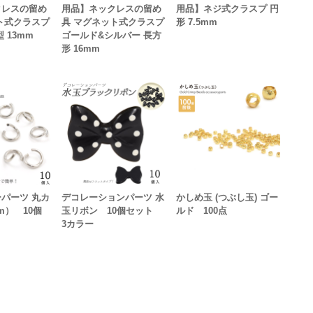
クレスの留め
用品】ネックレスの留め
用品】ネジ式クラスプ 円
ト式クラスプ
具 マグネット式クラスプ
形 7.5mm
 13mm
ゴールド&シルバー 長方
形 16mm
パーツ 丸カ
デコレーションパーツ 水
かしめ玉 (つぶし玉) ゴー
m） 10個
玉リボン 10個セット
ルド 100点
3カラー