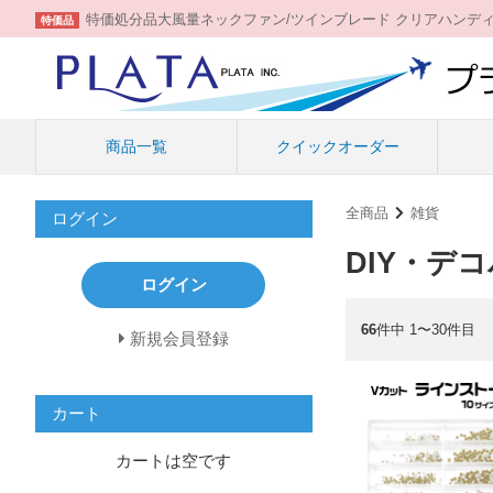
特価処分品大風量ネックファン/ツインブレード クリアハンデ
特価品
商品一覧
クイックオーダー
全商品
雑貨
ログイン
DIY・デ
ログイン
66
件中 1〜30件目
新規会員登録
カート
カートは空です