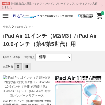
特価処分品大風量ネックファン/ツインブレード クリアハンディファン入荷
特価品
しました！
0
全商品
iPad/タブレット
iPad Air 11インチ（M2/M3）/ iPad Air
10.9インチ（第4/第5世代）用
2
件中 1〜2件目
並び替え
表示切替
iPad Pro 11インチ（第1世代/第2世代/第3
世代/第4世代） iPad Air 10.9インチ（第4