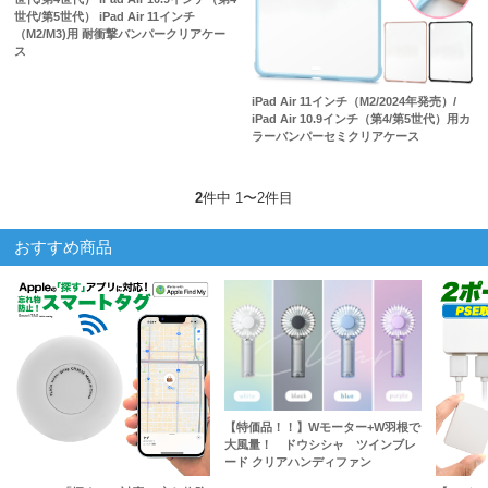
世代/第5世代） iPad Air 11インチ
（M2/M3)用 耐衝撃バンパークリアケー
ス
iPad Air 11インチ（M2/2024年発売）/
iPad Air 10.9インチ（第4/第5世代）用カ
ラーバンパーセミクリアケース
2
件中 1〜2件目
おすすめ商品
【特価品！！】Wモーター+W羽根で
大風量！ ドウシシャ ツインブレ
ード クリアハンディファン