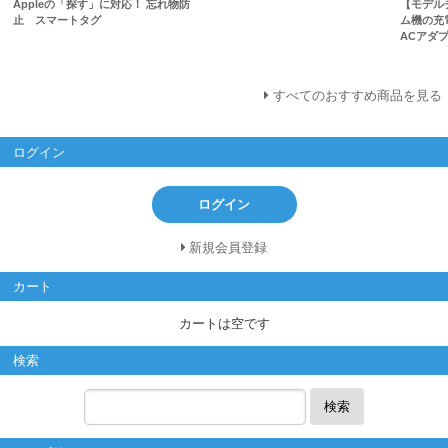
Appleの「探す」に対応！ 忘れ物防
【モデル
止 スマートタグ
ム機の充
ACアダプ
すべてのおすすめ商品を見る
ログイン
ログイン
新規会員登録
カート
カートは空です
検索
検索