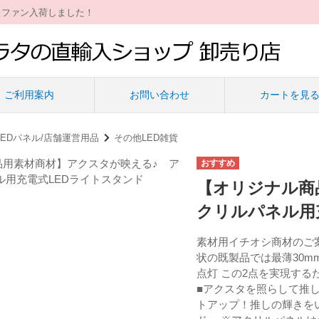
ィファン入荷しました！
ご利用案内
お問い合わせ
カートを見
/LEDパネル/店舗運営用品
その他LED雑貨
【オリジナル商
クリルパネル用
素材用イチオシ商材のご案
状の既製品では最薄30m
点灯 この2点を実現す
■アクスタを照らして推
トアップ！推しの輝きをい