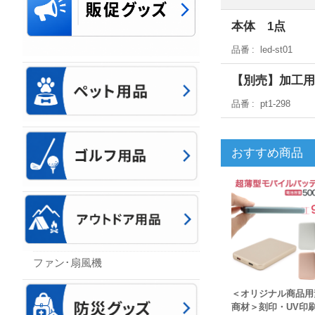
本体 1点
品番
led-st01
【別売】加工用
品番
pt1-298
おすすめ商品
ファン･扇風機
＜オリジナル商品用
商材＞刻印・UV印