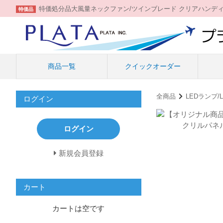
特価処分品大風量ネックファン/ツインブレード クリアハンデ
特価品
商品一覧
クイックオーダー
全商品
LEDランプ
ログイン
ログイン
新規会員登録
カート
カートは空です