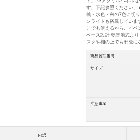
ド。 ※アクリルパネル
す。下記参照ください。 
桃・水色・白の7色に切
ンライトも搭載しています
こでも使えるから、イベン
ペース設計 乾電池式よ
スクや棚の上でも邪魔に
商品管理番号
サイズ
注意事項
内訳