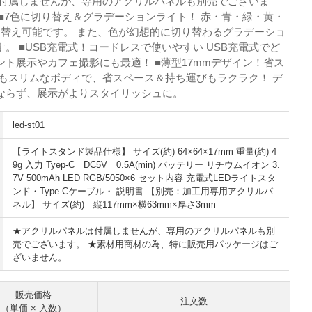
は付属しませんが、専用のアクリルパネルも別売でございま
■7色に切り替え＆グラデーションライト！ 赤・青・緑・黄・
り替え可能です。 また、色が幻想的に切り替わるグラデーショ
。 ■USB充電式！コードレスで使いやすい USB充電式でど
ト展示やカフェ撮影にも最適！ ■薄型17mmデザイン！省ス
りもスリムなボディで、省スペース＆持ち運びもラクラク！ デ
ならず、展示がよりスタイリッシュに。
led-st01
【ライトスタンド製品仕様】 サイズ(約) 64×64×17mm 重量(約) 4
9g 入力 Tyep-C DC5V 0.5A(min) バッテリー リチウムイオン 3.
7V 500mAh LED RGB/5050×6 セット内容 充電式LEDライトスタ
ンド・Type-Cケーブル・ 説明書 【別売：加工用専用アクリルパ
ネル】 サイズ(約) 縦117mm×横63mm×厚さ3mm
★アクリルパネルは付属しませんが、専用のアクリルパネルも別
売でございます。 ★素材用商材の為、特に販売用パッケージはご
ざいません。
販売価格
注文数
（単価 × 入数）