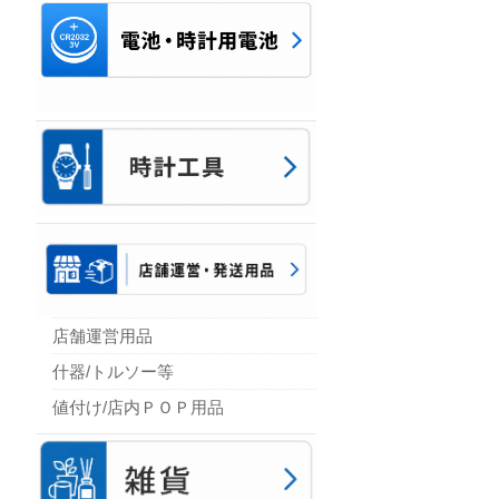
店舗運営用品
什器/トルソー等
値付け/店内ＰＯＰ用品