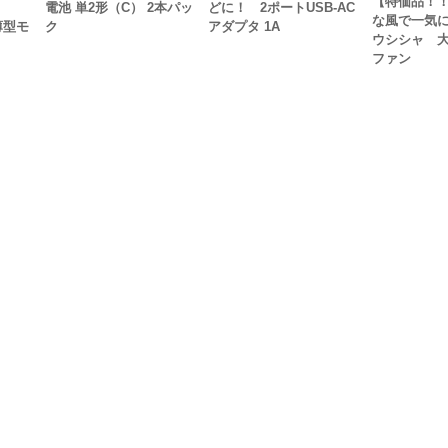
【特価品！
電池 単2形（C） 2本パッ
どに！ 2ポートUSB-AC
な風で一気
薄型モ
ク
アダプタ 1A
ウシシャ 
ファン