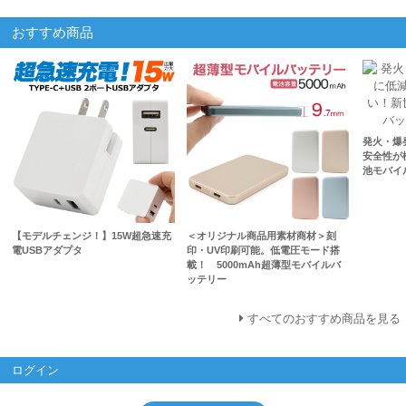
おすすめ商品
発火・爆
安全性が
池モバイル
【モデルチェンジ！】15W超急速充
＜オリジナル商品用素材商材＞刻
電USBアダプタ
印・UV印刷可能。低電圧モード搭
載！ 5000mAh超薄型モバイルバ
ッテリー
すべてのおすすめ商品を見る
ログイン