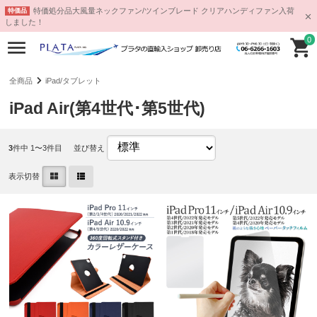
特価処分品大風量ネックファン/ツインブレード クリアハンディファン入荷
特価品
しました！
0
全商品
iPad/タブレット
iPad Air(第4世代･第5世代)
3
件中 1〜3件目
並び替え
表示切替