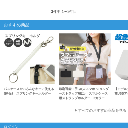
3
件中 1〜3件目
おすすめ商品
パスケースやいろんなキーに使える
印刷可能！手ぶら♪スマホ ショルダ
【モデル
便利品 スプリングキーホルダー
ーストラップ用に♪ スマホケース
電USB
用ストラップホルダー 2カラー
すべてのおすすめ商品を見る
ログイン