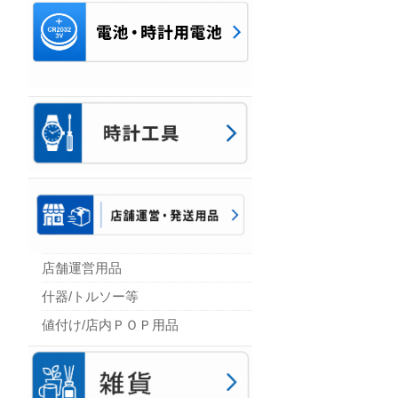
店舗運営用品
什器/トルソー等
値付け/店内ＰＯＰ用品