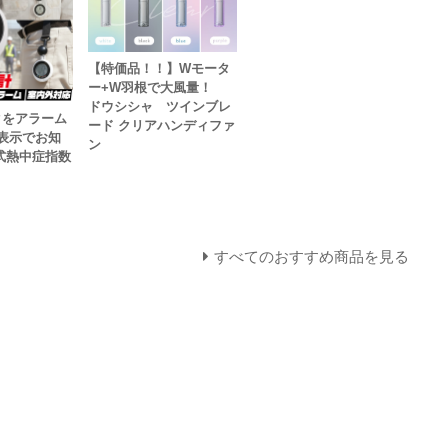
【特価品！！】Wモータ
ー+W羽根で大風量！
ドウシシャ ツインブレ
クをアラーム
ード クリアハンディファ
告表示でお知
ン
式熱中症指数
すべてのおすすめ商品を見る