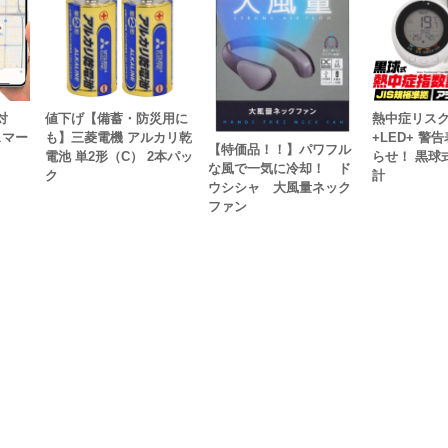
対
値下げ【備蓄・防災用に
熱中症リス
スマー
も】三菱電機 アルカリ乾
+LED+ 警
【特価品！！】パワフル
電池 単2形（C） 2本パッ
らせ！ 黒球
な風で一気に冷却！ ド
ク
計
ウシシャ 大風量ネック
ファン