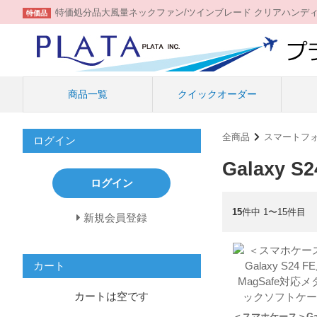
特価処分品大風量ネックファン/ツインブレード クリアハンデ
特価品
商品一覧
クイックオーダー
全商品
スマートフ
ログイン
Galaxy S2
ログイン
15
件中 1〜15件目
新規会員登録
カート
カートは空です
＜スマホケース＞Gal