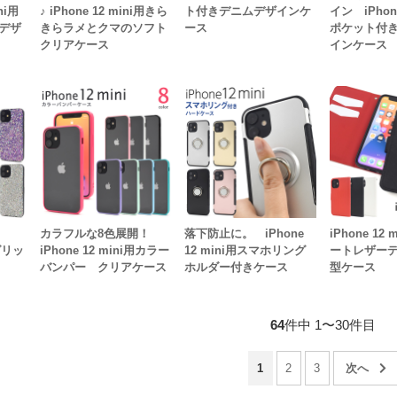
ni用
♪ iPhone 12 mini用きら
ト付きデニムデザインケ
イン iPhone
デザ
きらラメとクマのソフト
ース
ポケット付
クリアケース
インケース
カラフルな8色展開！
落下防止に。 iPhone
iPhone 12
用グリッ
iPhone 12 mini用カラー
12 mini用スマホリング
ートレザー
バンパー クリアケース
ホルダー付きケース
型ケース
64
件中 1〜30件目
1
2
3