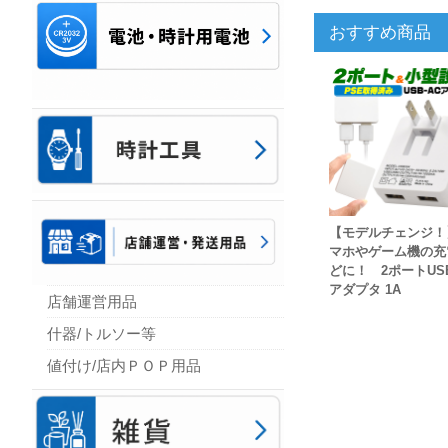
おすすめ商品
【モデルチェンジ！
マホやゲーム機の充
どに！ 2ポートUSB
アダプタ 1A
店舗運営用品
什器/トルソー等
値付け/店内ＰＯＰ用品