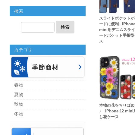
検索
スライドポケットがI
ードに便利♪ iPhone
検索
mini用デニムスラ
ードポケット手帳型
ス
カテゴリ
春物
夏物
秋物
本物の花をちりばめ
♪ iPhone 12 min
冬物
し花ケース