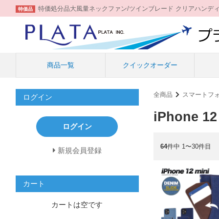
特価処分品大風量ネックファン/ツインブレード クリアハンデ
特価品
商品一覧
クイックオーダー
全商品
スマートフ
ログイン
iPhone 12
ログイン
64
件中 1〜30件目
新規会員登録
カート
カートは空です