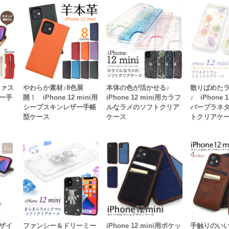
用ファス
やわらか素材♪8色展
本体の色が活かせる♪
散りばめた
ー手
開！ iPhone 12 mini用
iPhone 12 mini用カラフ
♪ iPhone 
シープスキンレザー手帳
ルなラメのソフトクリア
バープラネ
型ケース
ケース
トクリアケ
ザイ
ファンシー＆ドリーミー
iPhone 12 mini用ポケッ
手触りのい