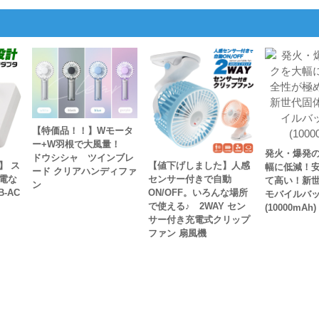
【特価品！！】Wモータ
ー+W羽根で大風量！
発火・爆発
ドウシシャ ツインブレ
】 ス
【値下げしました】人感
幅に低減！
ード クリアハンディファ
電な
センサー付きで自動
て高い！新
ン
-AC
ON/OFF。いろんな場所
モバイルバ
で使える♪ 2WAY セン
(10000mAh)
サー付き充電式クリップ
ファン 扇風機