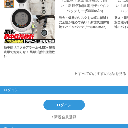
発火・爆発のリスクを大幅に低減！
発火・爆
安全性が極めて高い！新世代固体電
安全性が
池モバイルバッテリー(5000mAh)
池モバイル
熱中症リスクをアラーム+LED+ 警告
表示でお知らせ！ 黒球式熱中症指数
計
すべてのおすすめ商品を見る
ログイン
ログイン
新規会員登録