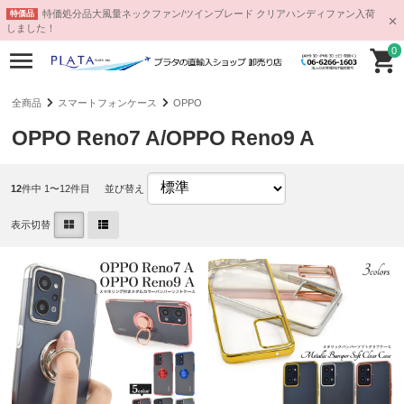
特価処分品大風量ネックファン/ツインブレード クリアハンディファン入荷
特価品
しました！
0
全商品
スマートフォンケース
OPPO
OPPO Reno7 A/OPPO Reno9 A
12
件中 1〜12件目
並び替え
表示切替