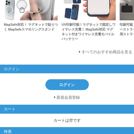
MagSafe対応！ マグネットで貼りつ
UV印刷可能！マグネットで固定しワ
印刷可能
く MagSafeスマホリングスタンド
イヤレス充電！ MagSafe対応 マグ
ーストラ
ネット付きワイヤレス充電モバイル
用ストラ
バッテリー
すべてのおすすめ商品を見る
ログイン
ログイン
新規会員登録
カート
カートは空です
検索