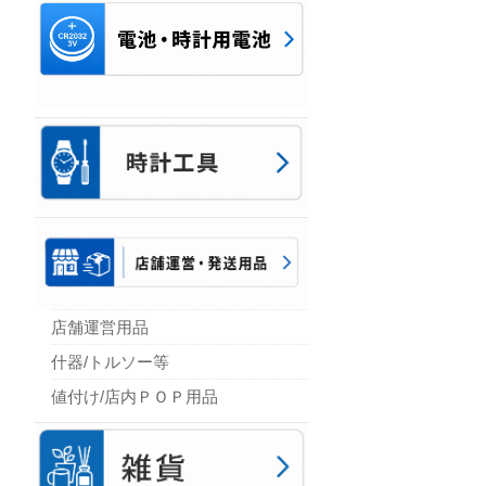
店舗運営用品
什器/トルソー等
値付け/店内ＰＯＰ用品