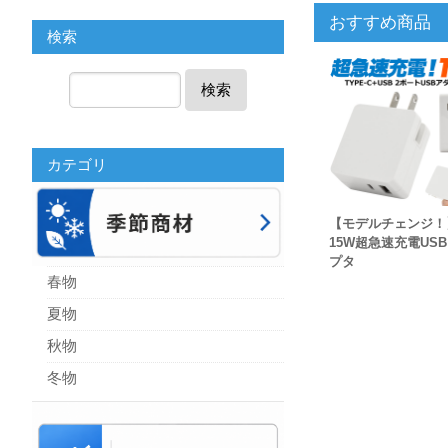
おすすめ商品
検索
検索
カテゴリ
【モデルチェンジ！
15W超急速充電US
プタ
春物
夏物
秋物
冬物