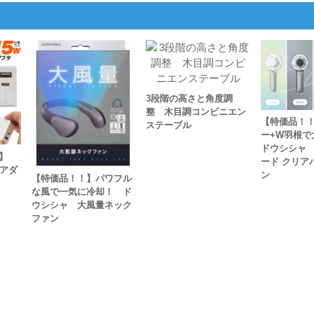
3段階の高さと角度調
整 木目調コンビニエン
【特価品！
ステーブル
ー+W羽根
ドウシシャ
】
ード クリア
Bアダ
ン
【特価品！！】パワフル
な風で一気に冷却！ ド
ウシシャ 大風量ネック
ファン