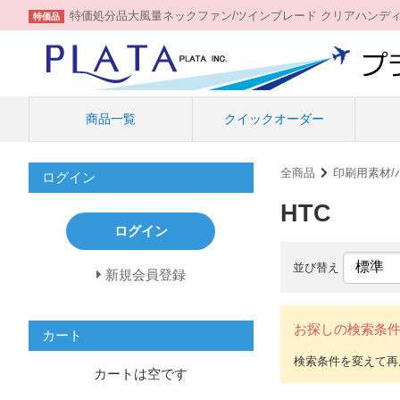
特価処分品大風量ネックファン/ツインブレード クリアハンデ
特価品
商品一覧
クイックオーダー
全商品
印刷用素材/
ログイン
HTC
ログイン
並び替え
新規会員登録
お探しの検索条
カート
カートは空です