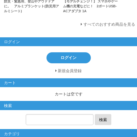
防災・緊急用、登山やアウドドア
【モデルチェンジ！】 スマホやゲー
に。 アルミブランケット(防災用ア
ム機の充電などに！ 2ポートUSB-
ルミシート)
ACアダプタ 1A
すべてのおすすめ商品を見る
ログイン
ログイン
新規会員登録
カート
カートは空です
検索
検索
カテゴリ