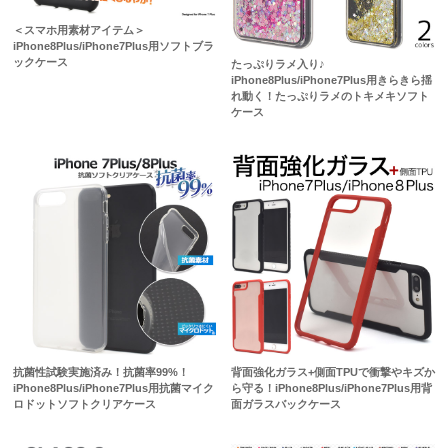
＜スマホ用素材アイテム＞
iPhone8Plus/iPhone7Plus用ソフトブラ
ックケース
たっぷりラメ入り♪
iPhone8Plus/iPhone7Plus用きらきら揺
れ動く！たっぷりラメのトキメキソフト
ケース
抗菌性試験実施済み！抗菌率99%！
背面強化ガラス+側面TPUで衝撃やキズか
iPhone8Plus/iPhone7Plus用抗菌マイク
ら守る！iPhone8Plus/iPhone7Plus用背
ロドットソフトクリアケース
面ガラスバックケース