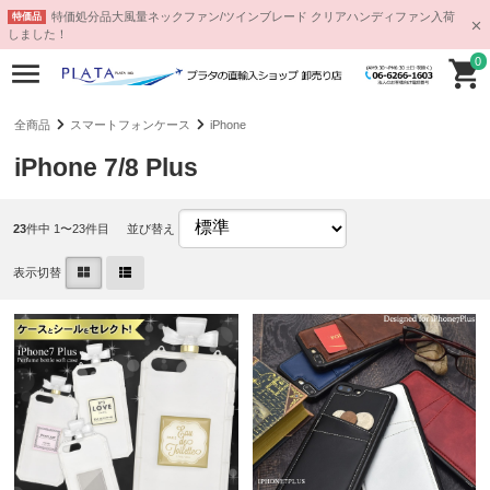
特価処分品大風量ネックファン/ツインブレード クリアハンディファン入荷
特価品
しました！
0
全商品
スマートフォンケース
iPhone
iPhone 7/8 Plus
23
件中 1〜23件目
並び替え
表示切替