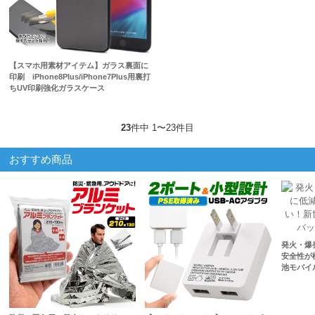
【スマホ用素材アイテム】ガラス裏面に
印刷 iPhone8Plus/iPhone7Plus用裏打
ちUV印刷強化ガラスケース
23
件中 1〜23件目
おすすめ商品
発火・爆
安全性が
池モバイル