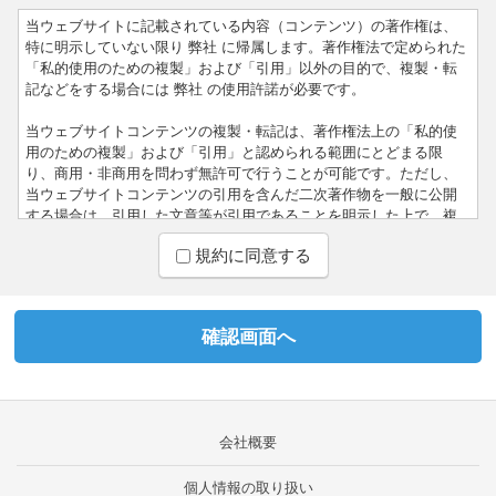
当ウェブサイトに記載されている内容（コンテンツ）の著作権は、
特に明示していない限り 弊社 に帰属します。著作権法で定められた
「私的使用のための複製」および「引用」以外の目的で、複製・転
記などをする場合には 弊社 の使用許諾が必要です。
当ウェブサイトコンテンツの複製・転記は、著作権法上の「私的使
用のための複製」および「引用」と認められる範囲にとどまる限
り、商用・非商用を問わず無許可で行うことが可能です。ただし、
当ウェブサイトコンテンツの引用を含んだ二次著作物を一般に公開
する場合は、引用した文章等が引用であることを明示した上で、複
製したコンテンツを含むページへの直リンクで引用元を明示するこ
規約に同意する
とをお願いします。
当ウェブサイトコンテンツを引用目的で複製・転記する際には、原
則として改編・修正・追加をせずに原文（もしくは原図）のまま引
用していただきます。文章の一部だけを抜き出して引用する、引用
者の注意書きを文章中に挿入する、という形での修正・追加は可能
ですが、その場合には変更した箇所を（中略）（引用者注）などの
形で明記するようお願いします。
会社概要
当ウェブサイトへのリンクは、ホームページへのリンク、および個
別のページへの直リンクともに目的を問わず許可なく張ることが可
個人情報の取り扱い
能です。 ページの内容や構成の変更に伴い、指定したアンカーが移