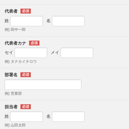
代表者
姓
名
例) 田中一郎
代表者カナ
セイ
メイ
例) タナカイチロウ
部署名
例) 営業部
担当者
姓
名
例) 山田太郎