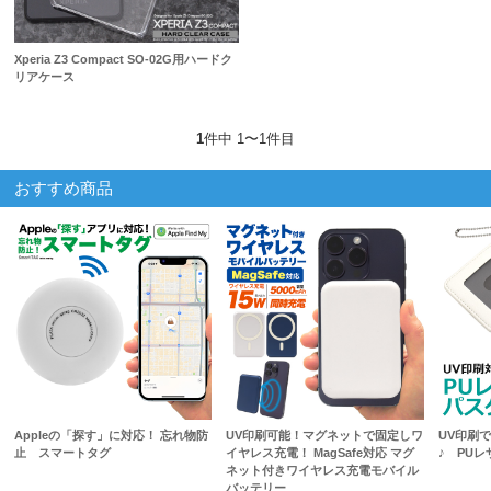
Xperia Z3 Compact SO-02G用ハードク
リアケース
1
件中 1〜1件目
おすすめ商品
Appleの「探す」に対応！ 忘れ物防
UV印刷可能！マグネットで固定しワ
UV印刷
止 スマートタグ
イヤレス充電！ MagSafe対応 マグ
♪ PU
ネット付きワイヤレス充電モバイル
バッテリー