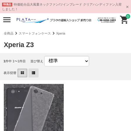
特価処分品大風量ネックファン/ツインブレード クリアハンディファン入荷
特価品
しました！
0
全商品
スマートフォンケース
Xperia
Xperia Z3
1
件中 1〜1件目
並び替え
表示切替