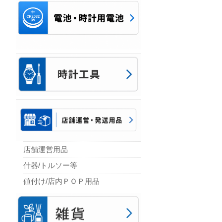
店舗運営用品
什器/トルソー等
値付け/店内ＰＯＰ用品