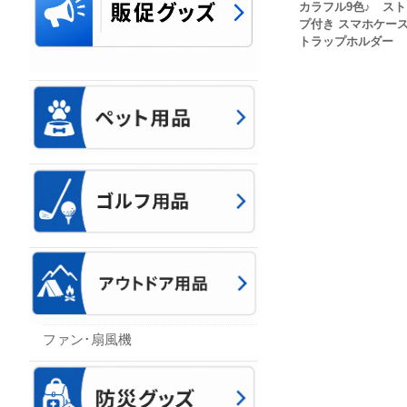
カラフル9色♪ ス
プ付き スマホケー
トラップホルダー
ファン･扇風機