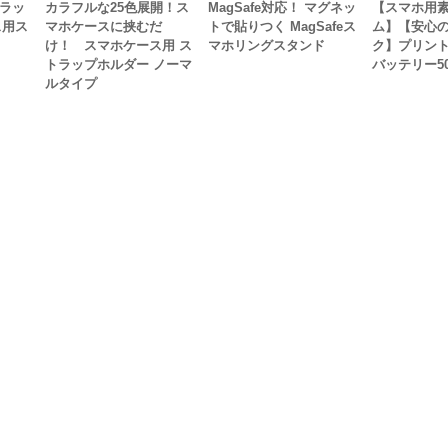
トラッ
カラフルな25色展開！ス
MagSafe対応！ マグネッ
【スマホ用
ス用ス
マホケースに挟むだ
トで貼りつく MagSafeス
ム】【安心の
け！ スマホケース用 ス
マホリングスタンド
ク】プリン
トラップホルダー ノーマ
バッテリー50
ルタイプ