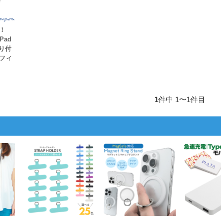
け！
iPad
貼り付
フィ
1
件中 1〜1件目