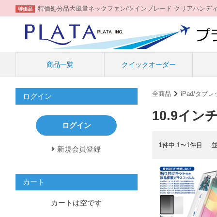
特価処分品大風量ネックファン/ツインブレード クリアハンデ
特価品
商品一覧
クイックオーダー
全商品
iPad/タブ
ログイン
10.9インチ
ログイン
1
件中 1〜1件目
新規会員登録
カート
カートは空です