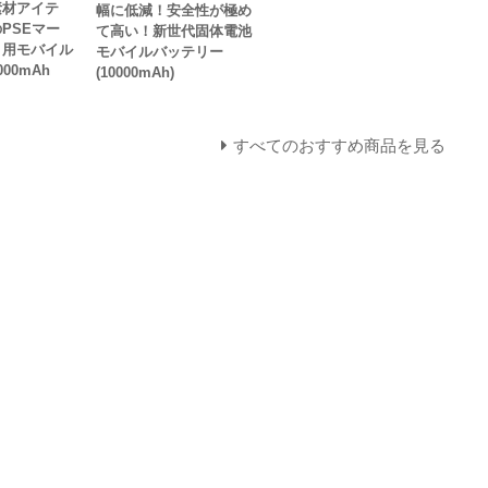
素材アイテ
幅に低減！安全性が極め
PSEマー
て高い！新世代固体電池
ト用モバイル
モバイルバッテリー
00mAh
(10000mAh)
すべてのおすすめ商品を見る