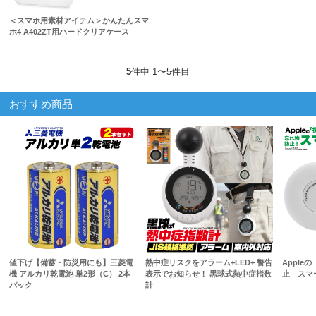
＜スマホ用素材アイテム＞かんたんスマ
ホ4 A402ZT用ハードクリアケース
5
件中 1〜5件目
おすすめ商品
値下げ【備蓄・防災用にも】三菱電
熱中症リスクをアラーム+LED+ 警告
Apple
機 アルカリ乾電池 単2形（C） 2本
表示でお知らせ！ 黒球式熱中症指数
止 スマ
パック
計