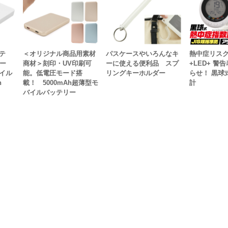
テ
＜オリジナル商品用素材
パスケースやいろんなキ
熱中症リス
ー
商材＞刻印・UV印刷可
ーに使える便利品 スプ
+LED+ 警
イル
能。低電圧モード搭
リングキーホルダー
らせ！ 黒球
h
載！ 5000mAh超薄型モ
計
バイルバッテリー