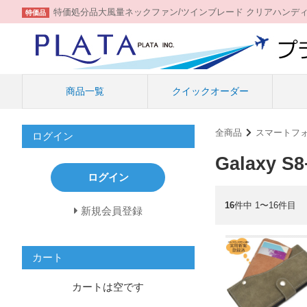
特価処分品大風量ネックファン/ツインブレード クリアハンデ
特価品
商品一覧
クイックオーダー
全商品
スマートフ
ログイン
Galaxy S8
ログイン
16
件中 1〜16件目
新規会員登録
カート
カートは空です