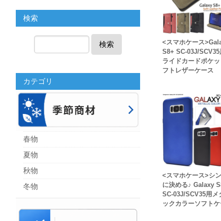
検索
<スマホケース>Gala
検索
S8+ SC-03J/SCV3
ライドカードポケッ
フトレザーケース
カテゴリ
春物
夏物
秋物
<スマホケース>シ
に決める♪ Galaxy S
冬物
SC-03J/SCV35用
ックカラーソフトケ