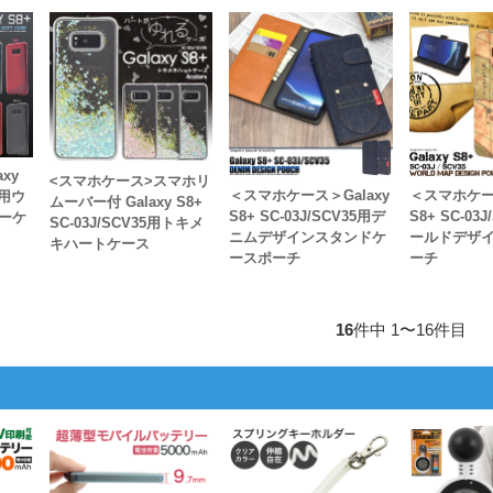
xy
<スマホケース>スマホリ
＜スマホケース＞Galaxy
＜スマホケース
5用ウ
ムーバー付 Galaxy S8+
S8+ SC-03J/SCV35用デ
S8+ SC-03
ーケ
SC-03J/SCV35用トキメ
ニムデザインスタンドケ
ールドデザ
キハートケース
ースポーチ
ーチ
16
件中 1〜16件目