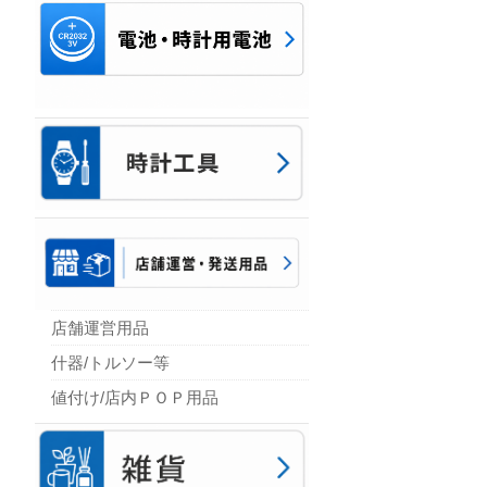
店舗運営用品
什器/トルソー等
値付け/店内ＰＯＰ用品