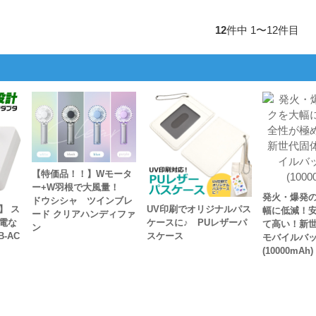
12
件中 1〜12件目
【特価品！！】Wモータ
ー+W羽根で大風量！
発火・爆発
ドウシシャ ツインブレ
】 ス
UV印刷でオリジナルパス
幅に低減！
ード クリアハンディファ
電な
ケースに♪ PUレザーパ
て高い！新
ン
-AC
スケース
モバイルバ
(10000mAh)