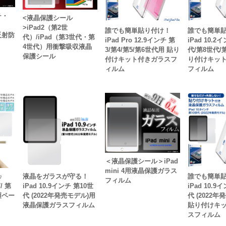
チ・
<液晶保護シール
）
>iPad2（第2世
誰でも簡単貼り付け！
誰でも簡単
用反射防
代）/iPad（第3世代・第
iPad Pro 12.9インチ 第
iPad 10.2
4世代）用衝撃吸収液晶
3/第4/第5/第6世代用 貼り
代/第8世代/
保護シール
付けキット付きガラスフ
り付けキッ
ィルム
フィルム
＜液晶保護シール＞iPad
mini 4用液晶保護ガラス
地♪
液晶をガラスが守る！
誰でも簡単
フィルム
/ 第
iPad 10.9インチ 第10世
iPad 10.9
護ペー
代 (2022年発売モデル)用
代 (2022
液晶保護ガラスフィルム
貼り付けキ
スフィルム