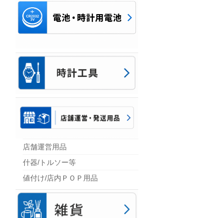
店舗運営用品
什器/トルソー等
値付け/店内ＰＯＰ用品