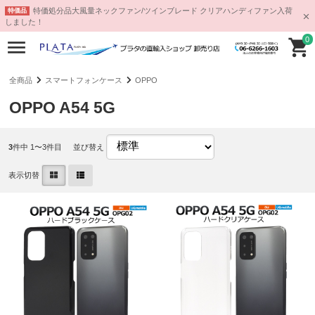
特価処分品大風量ネックファン/ツインブレード クリアハンディファン入荷
特価品
しました！
0
全商品
スマートフォンケース
OPPO
OPPO A54 5G
3
件中 1〜3件目
並び替え
表示切替