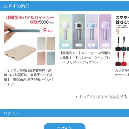
おすすめ商品
【特価品！！】Wモーター+W羽根で
大風量！ ドウシシャ ツインブレ
ード クリアハンディファン
＜オリジナル商品用素材商材＞刻
カラフル
印・UV印刷可能。低電圧モード搭
ホケース
載！ 5000mAh超薄型モバイルバ
ッテリー
すべてのおすすめ商品を見る
ログイン
ログイン