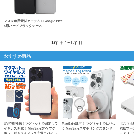
＜スマホ用素材アイテム＞Google Pixel
3用ハードブラックケース
17
件中 1〜17件目
おすすめ商品
UV印刷可能！マグネットで固定しワ
MagSafe対応！ マグネットで貼りつ
【スマホ
イヤレス充電！ MagSafe対応 マグ
く MagSafeスマホリングスタンド
PSEマ
ネット付きワイヤレス充電モバイル
ッテリー5