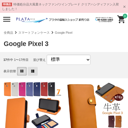
特価処分品大風量ネックファン/ツインブレード クリアハンディファン入荷
特価品
しました！
0
全商品
スマートフォンケース
Google Pixel
Google Pixel 3
17
件中 1〜17件目
並び替え
表示切替