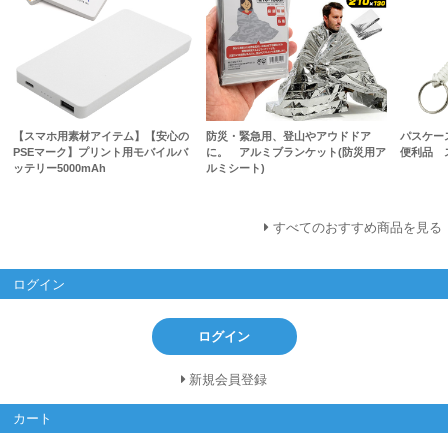
【スマホ用素材アイテム】【安心の
防災・緊急用、登山やアウドドア
パスケー
PSEマーク】プリント用モバイルバ
に。 アルミブランケット(防災用ア
便利品 
ッテリー5000mAh
ルミシート)
すべてのおすすめ商品を見る
ログイン
ログイン
新規会員登録
カート