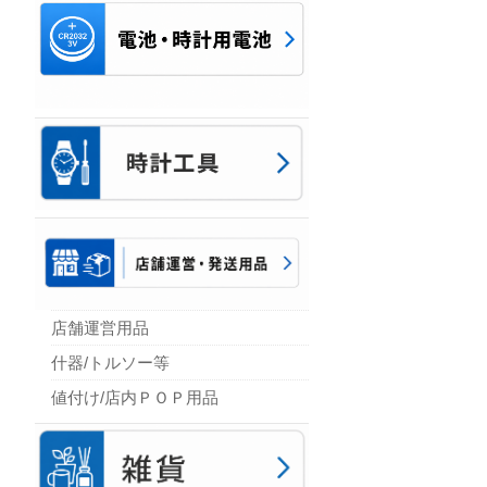
店舗運営用品
什器/トルソー等
値付け/店内ＰＯＰ用品