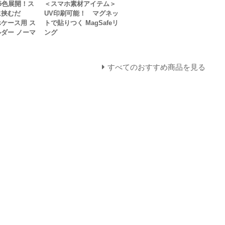
5色展開！ス
＜スマホ素材アイテム＞
に挟むだ
UV印刷可能！ マグネッ
ケース用 ス
トで貼りつく MagSafeリ
ダー ノーマ
ング
すべてのおすすめ商品を見る