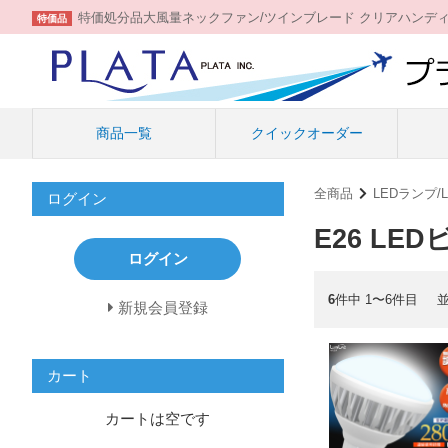
特価処分品大風量ネックファン/ツインブレード クリアハンデ
特価品
商品一覧
クイックオーダー
全商品
LEDランプ
ログイン
E26 L
ログイン
6
件中 1〜6件目
新規会員登録
カート
カートは空です