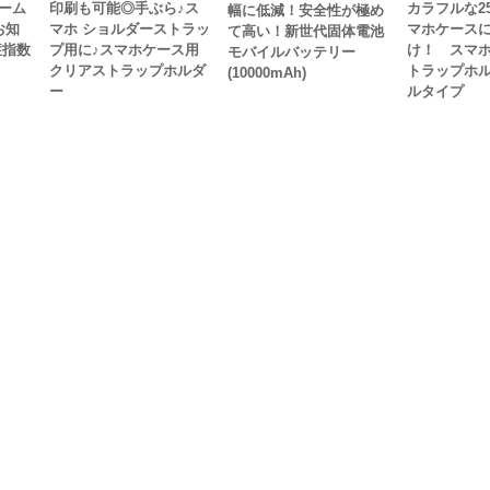
ーム
印刷も可能◎手ぶら♪ス
カラフルな2
幅に低減！安全性が極め
お知
マホ ショルダーストラッ
マホケース
て高い！新世代固体電池
症指数
プ用に♪スマホケース用
け！ スマホ
モバイルバッテリー
クリアストラップホルダ
トラップホル
(10000mAh)
ー
ルタイプ