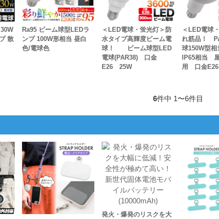
30W
Ra95 ビーム球型LEDラ
＜LED電球・蛍光灯＞防
＜LED電球
プ 散
ンプ 100W形相当 昼白
水タイプ高輝度ビーム電
れ筋品！ PA
色/電球色
球！ ビーム球型LED
球150W型
電球(PAR38) 口金
IP65相当
E26 25W
用 口金E26
6
件中 1〜6件目
発火・爆発のリスクを大