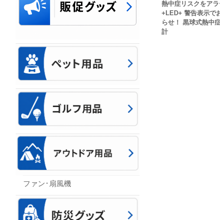
熱中症リスクをアラ
+LED+ 警告表示で
らせ！ 黒球式熱中
計
ファン･扇風機