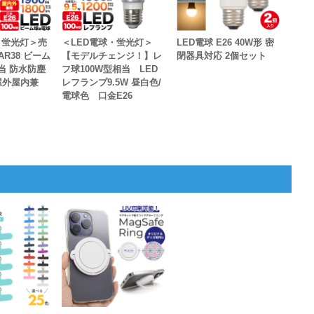
・蛍光灯＞売
＜LED電球・蛍光灯＞
LED電球 E26 40W形 密
R38 ビーム
【モデルチェンジ！】レ
閉器具対応 2個セット
相当 防水防塵
フ球100W型相当 LED
 屋外屋内兼
レフランプ9.5W 昼白色/
電球色 口金E26