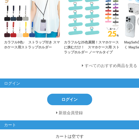
カラフル9色♪ ストラップ付き スマ
カラフルな25色展開！スマホケース
MagSa
ホケース用ストラップホルダー
に挟むだけ！ スマホケース用 スト
く Mag
ラップホルダー ノーマルタイプ
すべてのおすすめ商品を見る
ログイン
ログイン
新規会員登録
カート
カートは空です