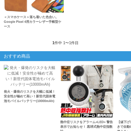
＜スマホケース＞落ち着いた色合い。
Google Pixel 4用カラーレザー手帳型ケ
ース
1
件中 1〜1件目
おすすめ商品
発火・爆発のリスクを大幅に低減！
安全性が極めて高い！新世代固体電
池モバイルバッテリー(10000mAh)
熱中症リスクをアラーム+LED+ 警告
【値下げ
表示でお知らせ！ 黒球式熱中症指数
きで自動