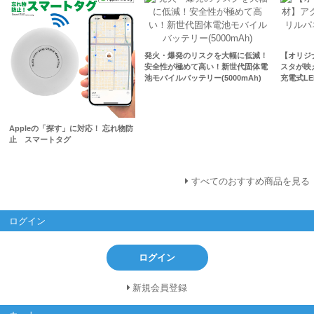
発火・爆発のリスクを大幅に低減！
【オリジ
安全性が極めて高い！新世代固体電
スタが映
池モバイルバッテリー(5000mAh)
充電式L
Appleの「探す」に対応！ 忘れ物防
止 スマートタグ
すべてのおすすめ商品を見る
ログイン
ログイン
新規会員登録