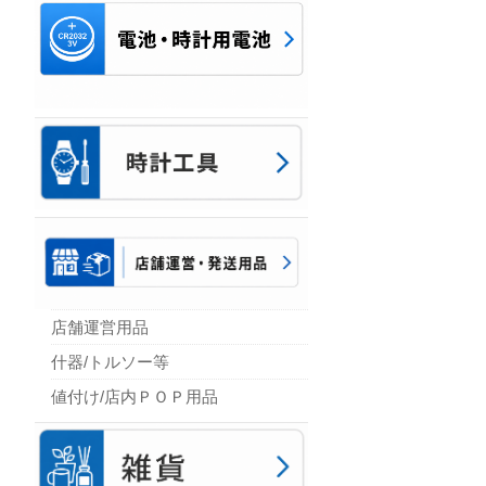
店舗運営用品
什器/トルソー等
値付け/店内ＰＯＰ用品