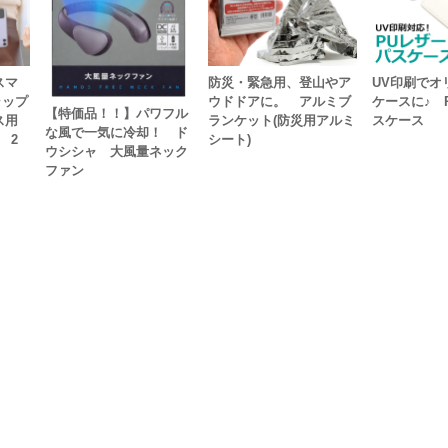
スマ
防災・緊急用、登山やア
UV印刷でオ
ラップ
ウドドアに。 アルミブ
ケースに♪ 
【特価品！！】パワフル
ス用
ランケット(防災用アルミ
スケース
な風で一気に冷却！ ド
 2
シート)
ウシシャ 大風量ネック
ファン