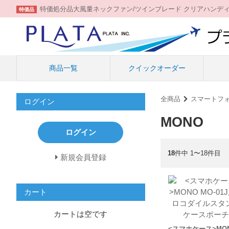
特価処分品大風量ネックファン/ツインブレード クリアハンデ
特価品
商品一覧
クイックオーダー
全商品
スマートフ
ログイン
MONO
ログイン
18
件中 1〜18件目
新規会員登録
カート
カートは空です
<スマホケース>MO