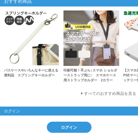
おすすめ商品
パスケースやいろんなキーに使える
印刷可能！手ぶら♪スマホ ショルダ
【スマホ
便利品 スプリングキーホルダー
ーストラップ用に♪ スマホケース
PSEマ
用ストラップホルダー 2カラー
ッテリー5
すべてのおすすめ商品を見る
ログイン
ログイン