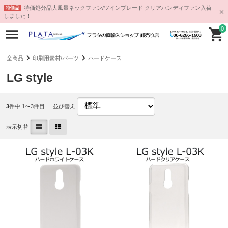
特価処分品大風量ネックファン/ツインブレード クリアハンディファン入荷
特価品
しました！
0
全商品
印刷用素材/パーツ
ハードケース
LG style
3
件中 1〜3件目
並び替え
表示切替