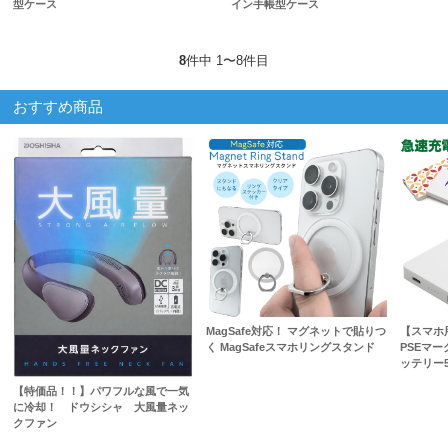
型ケース
イン手帳型ケース
8
件中 1〜8件目
おすすめ商品
MagSafe対応！ マグネットで貼りつ
【スマホ
く MagSafeスマホリングスタンド
PSEマ
ッテリー5
【特価品！！】パワフルな風で一気
に冷却！ ドウシシャ 大風量ネッ
クファン