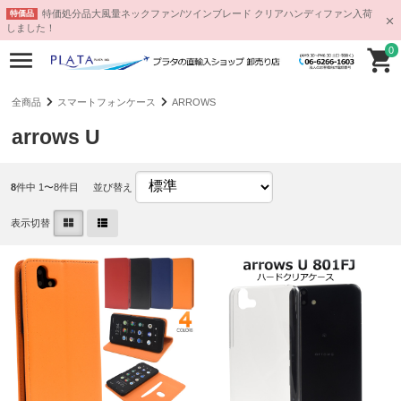
特価処分品大風量ネックファン/ツインブレード クリアハンディファン入荷
特価品
しました！
0
全商品
スマートフォンケース
ARROWS
arrows U
8
件中 1〜8件目
並び替え
表示切替