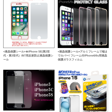
<液晶保護シール>★iPhone SE(第2世
<液晶保護シール>アルミフレームで端ま
代・第3世代）/8/7用反射防止液晶保護シ
でカバー! フレーム付iPhone6/6s用液晶
ール
保護ガラスフィルム