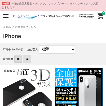
特価処分品大風量ネックファン/ツインブレード クリアハンディファン入荷
特価品
しました！
0
全商品
液晶保護フィルム
iPhone
87
件中 1〜30件目
並び替え
表示切替