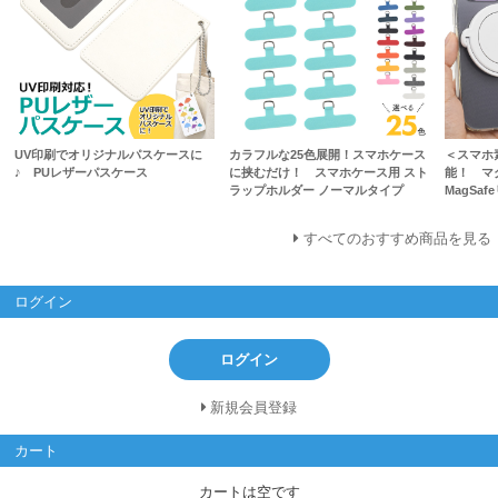
UV印刷でオリジナルパスケースに
カラフルな25色展開！スマホケース
＜スマホ
♪ PUレザーパスケース
に挟むだけ！ スマホケース用 スト
能！ マ
ラップホルダー ノーマルタイプ
MagSaf
すべてのおすすめ商品を見る
ログイン
ログイン
新規会員登録
カート
カートは空です