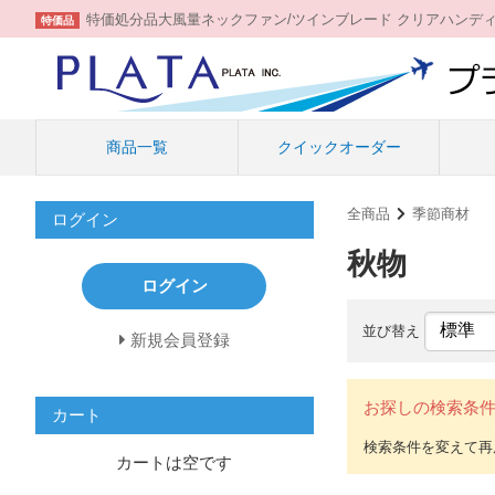
特価処分品大風量ネックファン/ツインブレード クリアハンデ
特価品
商品一覧
クイックオーダー
全商品
季節商材
ログイン
秋物
ログイン
並び替え
新規会員登録
お探しの検索条
カート
カートは空です