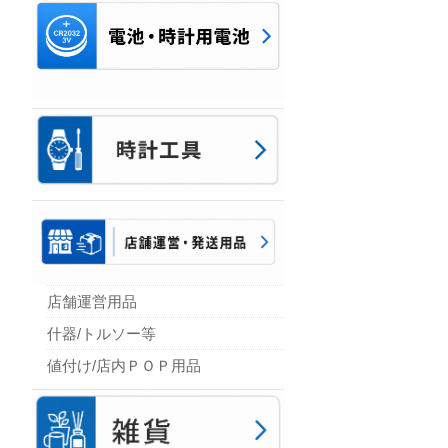
店舗運営用品
什器/トルソー等
値付け/店内ＰＯＰ用品