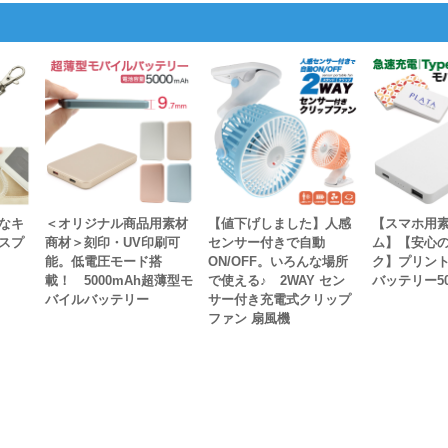
なキ
＜オリジナル商品用素材
【値下げしました】人感
【スマホ用
スプ
商材＞刻印・UV印刷可
センサー付きで自動
ム】【安心の
能。低電圧モード搭
ON/OFF。いろんな場所
ク】プリン
載！ 5000mAh超薄型モ
で使える♪ 2WAY セン
バッテリー50
バイルバッテリー
サー付き充電式クリップ
ファン 扇風機