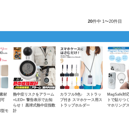
20
件中 1〜20件目
素材
熱中症リスクをアラーム
カラフル9色♪ ストラッ
MagSafe
刷可
+LED+ 警告表示でお知
プ付き スマホケース用ス
トで貼りつく 
らせ！ 黒球式熱中症指数
トラップホルダー
マホリング
薄型モ
計