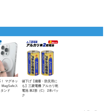
対応！ マグネッ
値下げ【備蓄・防災用に
MagSafeス
も】三菱電機 アルカリ乾
スタンド
電池 単2形（C） 2本パッ
ク