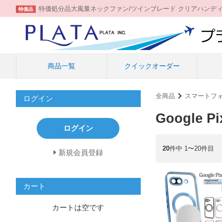
特価処分品大風量ネックファン/ツインブレード クリアハンデ
特価品
商品一覧
クイックオーダー
全商品
スマートフ
ログイン
Google Pi
ログイン
20
件中 1〜20件目
新規会員登録
カート
カートは空です