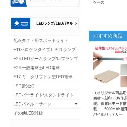
ケース
おすすめ商品
配線ダクト用スポットライト
E11ハロゲンタイプＬＥＤランプ
E26 LEDビームランプ/レフランプ
E26 一般電球形LED電球
E17 ミニクリプトン型LED電球
LED蛍光灯
＜オリジナル商品用
LEDバーライト/スタンドライト
商材＞刻印・UV印
LEDパネル・サイン
能。低電圧モード搭
載！ 5000mAh超
その他LED雑貨
バイルバッテリー