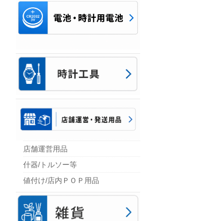
店舗運営用品
什器/トルソー等
値付け/店内ＰＯＰ用品