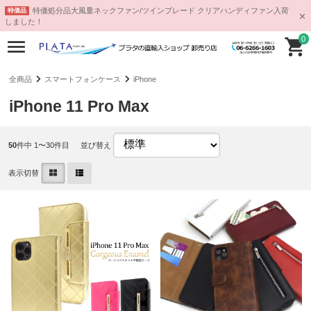
特価処分品大風量ネックファン/ツインブレード クリアハンディファン入荷
特価品
しました！
0
全商品
スマートフォンケース
iPhone
iPhone 11 Pro Max
50
件中 1〜30件目
並び替え
表示切替