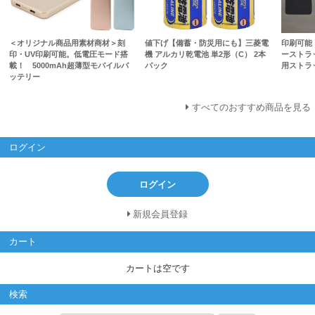
＜オリジナル商品用素材商材＞刻
値下げ【備蓄・防災用にも】三菱電
印刷可能
印・UV印刷可能。低電圧モード搭
機 アルカリ乾電池 単2形（C） 2本
ーストラ
載！ 5000mAh超薄型モバイルバ
パック
用ストラ
ッテリー
すべてのおすすめ商品を見る
ログイン
ログイン
新規会員登録
カート
カートは空です
検索