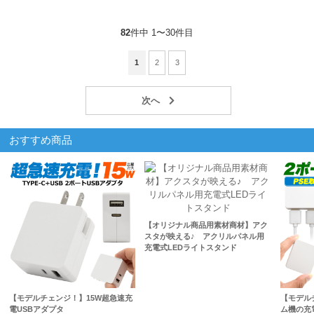
82
件中 1〜30件目
1
2
3
おすすめ商品
【オリジナル商品用素材商材】アク
スタが映える♪ アクリルパネル用
充電式LEDライトスタンド
【モデルチェンジ！】15W超急速充
【モデル
電USBアダプタ
ム機の充