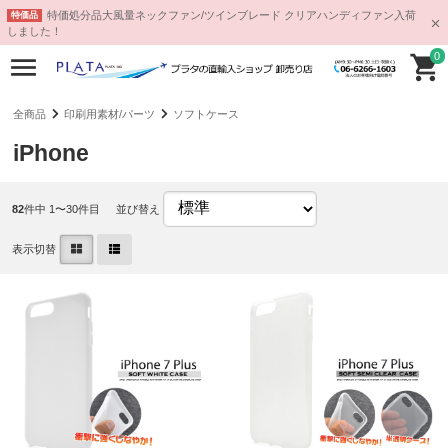
特価処分品大風量ネックファン/ツインブレード クリアハンディファン入荷
特価品
しました！
0
全商品
印刷用素材/パーツ
ソフトケース
iPhone
82
件中 1〜30件目
並び替え
表示切替